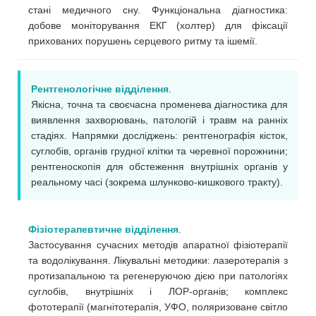
стані медичного сну. Функціональна діагностика:
добове моніторування ЕКГ (холтер) для фіксації
прихованих порушень серцевого ритму та ішемії.
Рентгенологічне відділення
.
Якісна, точна та своєчасна променева діагностика для
виявлення захворювань, патологій і травм на ранніх
стадіях. Напрямки досліджень: рентгенографія кісток,
суглобів, органів грудної клітки та черевної порожнини;
рентгеноскопія для обстеження внутрішніх органів у
реальному часі (зокрема шлунково-кишкового тракту).
Фізіотерапевтичне відділення
.
Застосування сучасних методів апаратної фізіотерапії
та водолікування. Лікувальні методики: лазеротерапія з
протизапальною та регенеруючою дією при патологіях
суглобів, внутрішніх і ЛОР-органів; комплекс
фототерапії (магнітотерапія, УФО, поляризоване світло