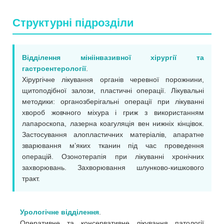
Структурні підрозділи
Відділення мініінвазивної хірургії та
гастроентерології
.
Хірургічне лікування органів черевної порожнини,
щитоподібної залози, пластичні операції. Лікувальні
методики: органозберігальні операції при лікуванні
хвороб жовчного міхура і гриж з використанням
лапароскопа, лазерна коагуляція вен нижніх кінцівок.
Застосування алопластичних матеріалів, апаратне
зварювання м’яких тканин під час проведення
операцій. Озонотерапія при лікуванні хронічних
захворювань. Захворювання шлунково-кишкового
тракт.
Урологічне відділення
.
Оперативне та консервативне лікування патології