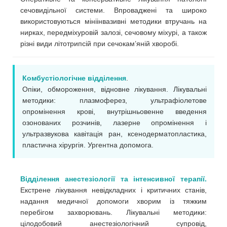
сечовидільної системи. Впроваджені та широко
використовуються мініінвазивні методики втручань на
нирках, передміхуровій залозі, сечовому міхурі, а також
різні види літотрипсій при сечокам’яній хворобі.
Комбустіологічне відділення
.
Опіки, обмороження, відновне лікування. Лікувальні
методики: плазмоферез, ультрафіолетове
опромінення крові, внутрішньовенне введення
озонованих розчинів, лазерне опромінення і
ультразвукова кавітація ран, ксенодерматопластика,
пластична хірургія. Ургентна допомога.
Відділення анестезіології та інтенсивної терапії.
Екстрене лікування невідкладних і критичних станів,
надання медичної допомоги хворим із тяжким
перебігом захворювань. Лікувальні методики:
цілодобовий анестезіологічний супровід,