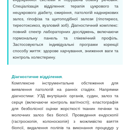
Спеціалізація відділення: терапія цукрового та
нецукрового діабету, ожиріння, патологій надниркових
залоз, гіпофіза та щитоподібної залози (гіпотиреоз,
тиреотоксикоз, вузловий зоб). Діагностичний комплекс:
повний спектр лабораторних досліджень, включаючи
гормональну панель та глікемічний профіль.
Застосовуються індивідуальні програми корекції
способу життя: здорове харчування, зниження ваги та
контроль холестерину.
Діагностичне відділення
.
Комплексне інструментальне обстеження для
виявлення патологій на ранніх стадіях. Напрямки
діагностики: УЗД внутрішніх органів, судин, залоз та
серця (включаючи контроль вагітності); еластографія
для безболісної оцінки жорсткості тканин печінки та
молочних залоз без біопсії. Проведення ендоскопії
(гастроскопія, колоноскопія) з можливістю взяття
біопсії, видалення поліпів та виконання процедур у