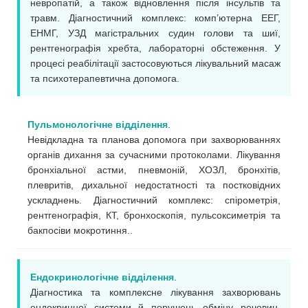
невропатій, а також відновлення після інсультів та
травм. Діагностичний комплекс: комп’ютерна ЕЕГ,
ЕНМГ, УЗД магістральних судин голови та шиї,
рентгенографія хребта, лабораторні обстеження. У
процесі реабілітації застосовуються лікувальний масаж
та психотерапевтична допомога.
Пульмонологічне відділення
.
Невідкладна та планова допомога при захворюваннях
органів дихання за сучасними протоколами. Лікування
бронхіальної астми, пневмоній, ХОЗЛ, бронхітів,
плевритів, дихальної недостатності та постковідних
ускладнень. Діагностичний комплекс: спірометрія,
рентгенографія, КТ, бронхоскопія, пульсоксиметрія та
бакпосіви мокротиння..
Ендокринологічне відділення
.
Діагностика та комплексне лікування захворювань
ендокринної системи й порушень обміну речовин.