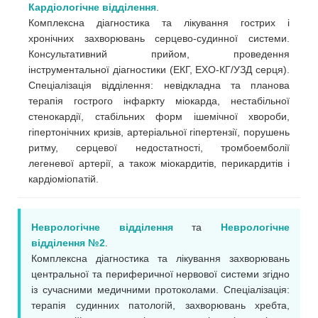
Кардіологічне відділення
.
Комплексна діагностика та лікування гострих і
хронічних захворювань серцево-судинної системи.
Консультативний прийом, проведення
інструментальної діагностики (ЕКГ, ЕХО-КГ/УЗД серця).
Спеціалізація відділення: невідкладна та планова
терапія гострого інфаркту міокарда, нестабільної
стенокардії, стабільних форм ішемічної хвороби,
гіпертонічних кризів, артеріальної гіпертензії, порушень
ритму, серцевої недостатності, тромбоемболії
легеневої артерії, а також міокардитів, перикардитів і
кардіоміопатій.
Неврологічне відділення
та
Неврологічне
відділення №2
.
Комплексна діагностика та лікування захворювань
центральної та периферичної нервової системи згідно
із сучасними медичними протоколами. Спеціалізація:
терапія судинних патологій, захворювань хребта,