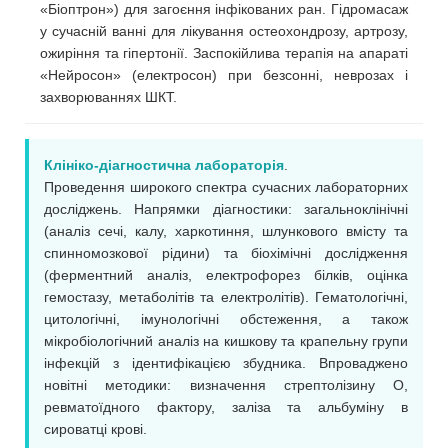
«Біоптрон») для загоєння інфікованих ран. Гідромасаж
у сучасній ванні для лікування остеохондрозу, артрозу,
ожиріння та гіпертонії. Заспокійлива терапія на апараті
«Нейросон» (електросон) при безсонні, неврозах і
захворюваннях ШКТ.
Клініко-діагностична лабораторія
.
Проведення широкого спектра сучасних лабораторних
досліджень. Напрямки діагностики: загальноклінічні
(аналіз сечі, калу, харкотиння, шлункового вмісту та
спинномозкової рідини) та біохімічні дослідження
(ферментний аналіз, електрофорез білків, оцінка
гемостазу, метаболітів та електролітів). Гематологічні,
цитологічні, імунологічні обстеження, а також
мікробіологічний аналіз на кишкову та крапельну групи
інфекцій з ідентифікацією збудника. Впроваджено
новітні методики: визначення стрептолізину О,
ревматоїдного фактору, заліза та альбуміну в
сироватці крові.