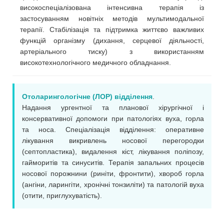
високоспеціалізована інтенсивна терапія із
застосуванням новітніх методів мультимодальної
терапії. Стабілізація та підтримка життєво важливих
функцій організму (дихання, серцевої діяльності,
артеріального тиску) з використанням
високотехнологічного медичного обладнання.
Отоларингологічне (ЛОР) відділення
.
Надання ургентної та планової хірургічної і
консервативної допомоги при патологіях вуха, горла
та носа. Спеціалізація відділення: оперативне
лікування викривлень носової перегородки
(септопластика), видалення кіст, лікування поліпозу,
гайморитів та синуситів. Терапія запальних процесів
носової порожнини (риніти, фронтити), хвороб горла
(ангіни, ларингіти, хронічні тонзиліти) та патологій вуха
(отити, приглухуватість).