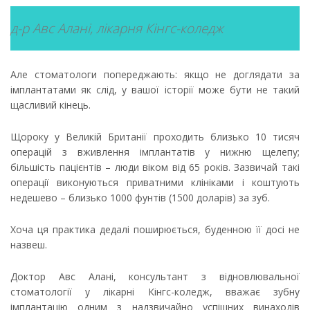
д-р Авс Алані, лікарня Кінгс-коледж
Але стоматологи попереджають: якщо не доглядати за
імплантатами як слід, у вашої історії може бути не такий
щасливий кінець.
Щороку у Великій Британії проходить близько 10 тисяч
операцій з вживлення імплантатів у нижню щелепу;
більшість пацієнтів – люди віком від 65 років. Зазвичай такі
операції виконуються приватними клініками і коштують
недешево – близько 1000 фунтів (1500 доларів) за зуб.
Хоча ця практика дедалі поширюється, буденною її досі не
назвеш.
Доктор Авс Алані, консультант з відновлювальної
стоматології у лікарні Кінгс-коледж, вважає зубну
імплантацію одним з надзвичайно успішних винаходів