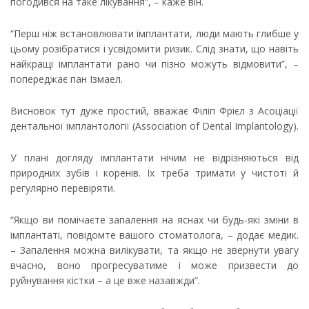
погодився на таке лікування”, – каже він.
“Перш ніж встановлювати імплантати, люди мають глибше у
цьому розібратися і усвідомити ризик. Слід знати, що навіть
найкращі імплантати рано чи пізно можуть відмовити”, –
попереджає пан Ізмаел.
Висновок тут дуже простий, вважає Філіп Фрієл з Асоціації
дентальної імплантології (Association of Dental Implantology).
У плані догляду імплантати нічим не відрізняються від
природних зубів і коренів. Їх треба тримати у чистоті й
регулярно перевіряти.
“Якщо ви помічаєте запалення на яснах чи будь-які зміни в
імплантаті, повідомте вашого стоматолога, – додає медик.
– Запалення можна вилікувати, та якщо не звернути увагу
вчасно, воно прогресуватиме і може призвести до
руйнування кістки – а це вже назавжди”.