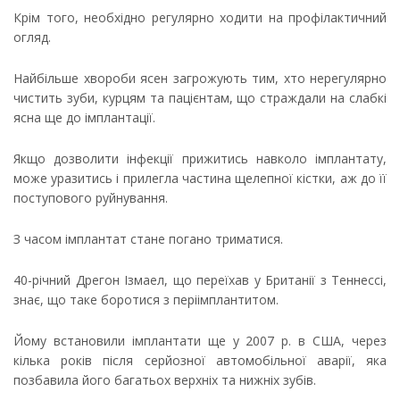
Крім того, необхідно регулярно ходити на профілактичний
огляд.
Найбільше хвороби ясен загрожують тим, хто нерегулярно
чистить зуби, курцям та пацієнтам, що страждали на слабкі
ясна ще до імплантації.
Якщо дозволити інфекції прижитись навколо імплантату,
може уразитись і прилегла частина щелепної кістки, аж до її
поступового руйнування.
З часом імплантат стане погано триматися.
40-річний Дрегон Ізмаел, що переїхав у Британії з Теннессі,
знає, що таке боротися з періімплантитом.
Йому встановили імплантати ще у 2007 р. в США, через
кілька років після серйозної автомобільної аварії, яка
позбавила його багатьох верхніх та нижніх зубів.