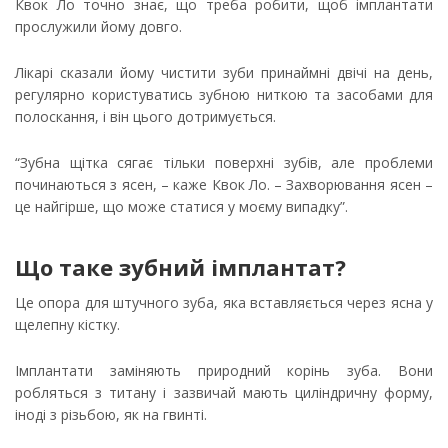
Квок Ло точно знає, що треба робити, щоб імплантати
прослужили йому довго.
Лікарі сказали йому чистити зуби принаймні двічі на день,
регулярно користуватись зубною ниткою та засобами для
полоскання, і він цього дотримується.
“Зубна щітка сягає тільки поверхні зубів, але проблеми
починаються з ясен, – каже Квок Ло. – Захворювання ясен –
це найгірше, що може статися у моєму випадку”.
Що таке зубний імплантат?
Це опора для штучного зуба, яка вставляється через ясна у
щелепну кістку.
Імплантати заміняють природний корінь зуба. Вони
робляться з титану і зазвичай мають циліндричну форму,
іноді з різьбою, як на гвинті.