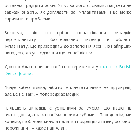
останніх тридцяти років. Утім, за його словами, пацієнти не
завжди знають, як доглядати за імплантатами, і це може
спричинити проблеми.
Зокрема, він спостерігає почастішання випадків
періімплантиту – бактеріальної інфекції в області
імплантату, що призводить до запалення ясен і, в найгірших
випадках, до ушкодження щелепної кістки.
Доктор Алані описав свої спостереження у
статті в British
Dental Journal
.
“Існує хибна думка, нібито імплантати нічим не зруйнуєш,
але це не так”, – попереджає медик.
“Більшість випадків є успішними за умови, що пацієнтів
вчать доглядати за своїми новими зубами… Передовсім, ми
хочемо, щоб вони кинули палити і покращили гігієну ротової
порожнини”, – каже пан Алані.