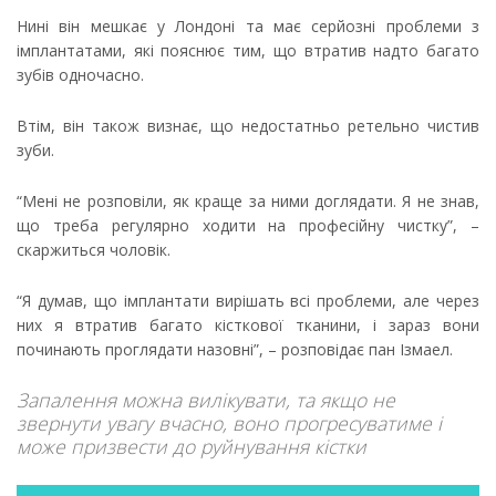
Нині він мешкає у Лондоні та має серйозні проблеми з
імплантатами, які пояснює тим, що втратив надто багато
зубів одночасно.
Втім, він також визнає, що недостатньо ретельно чистив
зуби.
“Мені не розповіли, як краще за ними доглядати. Я не знав,
що треба регулярно ходити на професійну чистку”, –
скаржиться чоловік.
“Я думав, що імплантати вирішать всі проблеми, але через
них я втратив багато кісткової тканини, і зараз вони
починають проглядати назовні”, – розповідає пан Ізмаел.
Запалення можна вилікувати, та якщо не
звернути увагу вчасно, воно прогресуватиме і
може призвести до руйнування кістки