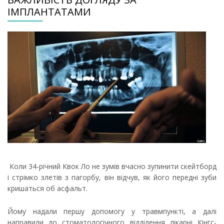
ІМПЛАНТАТАМИ
Коли 34-річний Квок Ло не зумів вчасно зупинити скейтборд
і стрімко злетів з пагорбу, він відчув, як його передні зуби
кришаться об асфальт.
Йому надали першу допомогу у травмпункті, а далі
направили до стоматологічного відділення лікарні Кінгс-