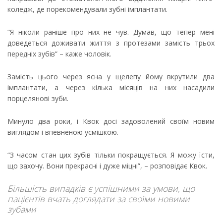
коледж, де порекомендували зубні імплантати.
“Я ніколи раніше про них не чув. Думав, що тепер мені
доведеться доживати життя з протезами замість трьох
передніх зубів” – каже чоловік.
Замість цього через ясна у щелепу йому вкрутили два
імплантати, а через кілька місяців на них насадили
порцелянові зуби.
Минуло два роки, і Квок досі задоволений своїм новим
виглядом і впевненою усмішкою.
“З часом стан цих зубів тільки покращується. Я можу їсти,
що захочу. Вони прекрасні і дуже міцні”, – розповідає Квок.
Більшість випадків є успішними за умови, що
пацієнтів вчать доглядати за своїми новими
зубами