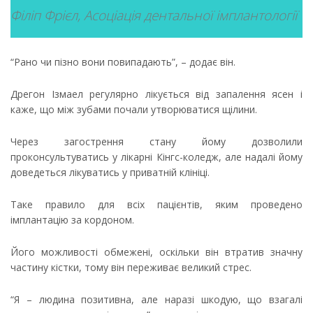
Філіп Фрієл, Асоціація дентальної імплантології
“Рано чи пізно вони повипадають”, – додає він.
Дрегон Ізмаел регулярно лікується від запалення ясен і
каже, що між зубами почали утворюватися щілини.
Через загострення стану йому дозволили
проконсультуватись у лікарні Кінгс-коледж, але надалі йому
доведеться лікуватись у приватній клініці.
Таке правило для всіх пацієнтів, яким проведено
імплантацію за кордоном.
Його можливості обмежені, оскільки він втратив значну
частину кістки, тому він переживає великий стрес.
“Я – людина позитивна, але наразі шкодую, що взагалі