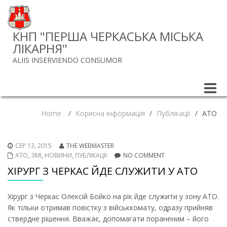
КНП "ПЕРША ЧЕРКАСЬКА МІСЬКА
ЛІКАРНЯ"
ALIIS INSERVIENDO CONSUMOR
Toggle
naviga
Home
/
Корисна інформація
/
Публікації
/
АТО
СЕР 13, 2015
THE WEBMASTER
АТО
,
ЗМІ
,
НОВИНИ
,
ПУБЛІКАЦІЇ
NO COMMENT
ХІРУРГ З ЧЕРКАС ЙДЕ СЛУЖИТИ У АТО
Хірург з Черкас Олексій Бойко на рік йде служити у зону АТО.
Як тільки отримав повістку з військкомату, одразу прийняв
ствердне рішення. Вважає, допомагати пораненим – його