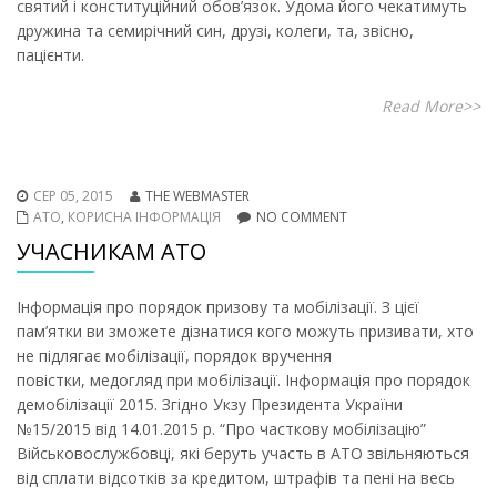
святий і конституційний обов’язок. Удома його чекатимуть
дружина та семирічний син, друзі, колеги, та, звісно,
пацієнти.
Read More>>
СЕР 05, 2015
THE WEBMASTER
АТО
,
КОРИСНА ІНФОРМАЦІЯ
NO COMMENT
УЧАСНИКАМ АТО
Інформація про порядок призову та мобілізації. З цієї
пам’ятки ви зможете дізнатися кого можуть призивати, хто
не підлягає мобілізації, порядок вручення
повістки, медогляд при мобілізації. Інформація про порядок
демобілізації 2015. Згідно Укзу Президента України
№15/2015 від 14.01.2015 р. “Про часткову мобілізацію”
Військовослужбовці, які беруть участь в АТО звільняються
від сплати відсотків за кредитом, штрафів та пені на весь