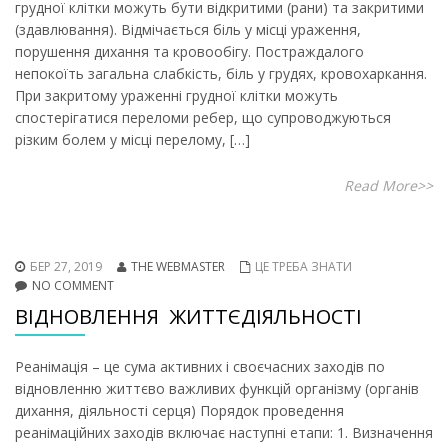
грудної клітки можуть бути відкритими (рани) та закритими
(здавлювання). Відмічається біль у місці ураження,
порушення дихання та кровообігу. Постраждалого
непокоїть загальна слабкість, біль у грудях, кровохаркання.
При закритому ураженні грудної клітки можуть
спостерігатися переломи ребер, що супроводжуються
різким болем у місці перелому, […]
Read More>>
БЕР 27, 2019
THE WEBMASTER
ЦЕ ТРЕБА ЗНАТИ
NO COMMENT
ВІДНОВЛЕННЯ ЖИТТЄДІЯЛЬНОСТІ
Реанімація – це сума активних і своєчасних заходів по
відновленню життєво важливих функцій організму (органів
дихання, діяльності серця) Порядок проведення
реанімаційних заходів включає наступні етапи: 1. Визначення