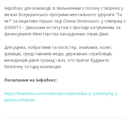
Інфобокс для взаємодії зі звільненими з полону створено у
межах Всеукраїнської програми ментального здоров’я “Ти
як?” за ініціативи першої леді Олени Зеленської, у співпраці з
DIGNITY – Данським інститутом з протидії катуванням, за
фінансування Міністерства закордонних справ Данії.
Для рідних, побратимів та посестер, знайомих, колег,
фахівців, представників медіа, державних службовців,
менеджерів рівня громад і всіх, хто прагне будувати
безпечну та гідну взаємодію.
Посилання на інфобокс:
https://howareu.com/materials/vzaiemodiia-zi-zvilnenymy-z-
polonu-infoboks